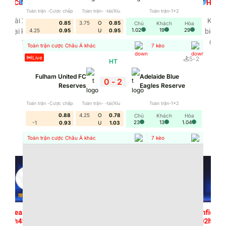
ng
Tiền Hiệu Quả
Hay Đếm Tiền Đã Tay
Toàn trận -Cược chấp
Toàn trận- -tài/Xỉu
Toàn trận-1x2
? Là
Kèo trên kèo dưới là
Kèo Rung là gì? Được
0.85
3.75
O
0.85
Chủ
Khách
Hòa
1.02
19
29
 biến
một thuật ngữ trong
biết là một loại hình dự
4.25
0.95
U
0.95
cá cược bóng đá quen
đoán khá độc đáo...
Toàn trận cược Châu Á khác
7
kèo
Cái nhìn khái quát về chuyên trang Kèo Nhà
thuộc...
Live
5
-
2
HT
Cái
Fulham United FC
Adelaide Blue
0
-
2
Reserves
Eagles Reserve
Không dừng lại ở việc cập nhật dữ liệu,
Toàn trận -Cược chấp
Toàn trận- -tài/Xỉu
Toàn trận-1x2
chuyên trang còn định hình sứ mệnh mang
0.88
4.25
O
0.78
Chủ
Khách
Hòa
đến đến trải nghiệm phân tích bóng đá minh
23
13
1.04
-1
0.93
U
1.03
NHẬN ĐỊNH KÈO BÓNG ĐÁ
bạch. Đội ngũ chuyên gia giàu kinh nghiệm
Toàn trận cược Châu Á khác
7
kèo
cung cấp nhiều góc nhìn chiến thuật, giúp
bet thủ dễ dàng đánh giá tình hình. Nhờ vậy,
website tạo nên cầu nối giữa niềm đam mê
bóng đá và nhu cầu tìm hiểu thực tiễn.
Bên
cạnh đó, hệ thống vận hành dưới giấy phép
quốc tế hợp pháp, đảm bảo tính minh bạch
Vs
Nhận Định
Nhận Định Benfica Vs
lẫn uy tín toàn diện.
Birmingham City Vs
St. Gallen, 02h00