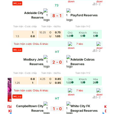
hưởng đến biến động kèo sẽ giúp người chơi
Live
5
-
2
73
'
nâng cao khả năng phân tích và đưa ra
Adelaide City
8
-
1
Playford Reserves
nhận định chính xác hơn trước mỗi trận đấu.
Reserve
Giới thiệu tổng quan về website Kèo
Toàn trận -Cược chấp
Toàn trận- -tài/Xỉu
Toàn trận-1x2
Nhà Cái 2026
1
10.25
O
0.75
Chủ
Khách
Hòa
1.01
51
51
1.5
0.8
U
1.05
Ra đời năm 2021,
Kèo Nhà Cái
nhanh chóng
Toàn trận cược Châu Á khác
7
kèo
phát triển thành chuyên trang thông tin thể
Live
5
-
2
HT
thao trực tuyến được cộng đồng tin tưởng.
Modbury Jets
Adelaide Cobras
Với nền tảng vận hành ổn định, website duy
2
-
0
THỦ THUẬT BÓNG ĐÁ
Reserves
Reserves
trì tốc độ tăng trưởng đều đặn qua từng
Toàn trận -Cược chấp
Toàn trận- -tài/Xỉu
Toàn trận-1x2
hoạt động. Điều này chứng minh sức hút
0.8
4.25
O
0.85
Chủ
Khách
Hòa
bền vững cùng sự đồng hành lâu dài của
1.03
15
26
1.25
1
U
0.95
hàng triệu người dùng thân thiết.
Toàn trận cược Châu Á khác
7
kèo
Live
5
-
2
HT
Campbelltown City
White City FK
Gì?
Kèo Trên Kèo Dưới –
Kèo Rung Là Gì? Tận
1
-
0
Reserve
Beograd Reserves
ào
Hướng Dẫn Cách Vào
Dụng Mẹo Vào Cược