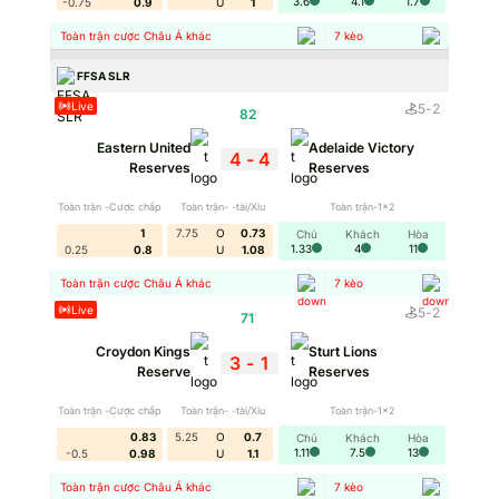
3.6
4.1
1.7
-0.75
0.9
U
1
Toàn trận cược Châu Á khác
7
kèo
FFSA SLR
Live
5
-
2
82
'
Eastern United
Adelaide Victory
4
-
4
Reserves
Reserves
Toàn trận -Cược chấp
Toàn trận- -tài/Xỉu
Toàn trận-1x2
1
7.75
O
0.73
Chủ
Khách
Hòa
1.33
4
11
0.25
0.8
U
1.08
Toàn trận cược Châu Á khác
7
kèo
Live
5
-
2
71
'
Kèo Nhà Cái
bao gồm nhiều loại tỷ lệ cược
Croydon Kings
Sturt Lions
3
-
1
Reserve
Reserves
khác nhau như kèo châu Á, kèo châu Âu, kèo
tài xỉu, kèo phạt góc hay kèo thẻ phạt, được
Toàn trận -Cược chấp
Toàn trận- -tài/Xỉu
Toàn trận-1x2
thiết lập dựa trên dữ liệu và diễn biến thực tế
0.83
5.25
O
0.7
Chủ
Khách
Hòa
1.11
7.5
13
-0.5
0.98
U
1.1
của từng trận đấu. Việc hiểu rõ ý nghĩa từng
loại kèo, cách đọc tỷ lệ và những yếu tố ảnh
Toàn trận cược Châu Á khác
7
kèo