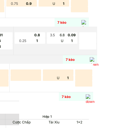
0.75
0.9
U
1
7
kèo
01
0.8
3.5
6.8
0.09
6
0.25
1
U
1
4
7
kèo
U
1
7
kèo
Hiệp 1
Cược Chấp
Tài Xỉu
1x2