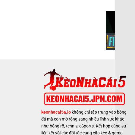
Live 
Tính n
thực, 
Người 
điểm c
cảm nh
keonhacai5a.io
không chỉ tập trung vào bóng
Ngoài 
đá mà còn mở rộng sang nhiều lĩnh vực khác
hệ thố
như bóng rổ, tennis, eSports. Kết hợp cùng sự
chính 
liên kết với các đối tác cung cấp kèo & game