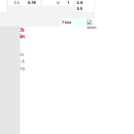
0.5
0.78
U
1
2.6
5.5
7
kèo
n Cách
Kèo Châu Á – Lựa
Kèo Tài Xỉu – Cá
ao Bóng
Chọn Hàng Đầu
Chơi Cực Đơn Giả
n Nhất
Trong Cá Độ Bóng
Tiền Thưởng Cự
Đá
Cao
 trước là
Kèo Châu Á mang đến
Kèo tài xỉu là gì và 
ững loại
cho người chơi những
cách chơi như thế n
 giúp bạn
trải nghiệm mới mẻ và
mà khiến nhiều...
ứ mệnh
đầy...
uyên
ủ dễ
 đam
n hành
toàn
 rệt về