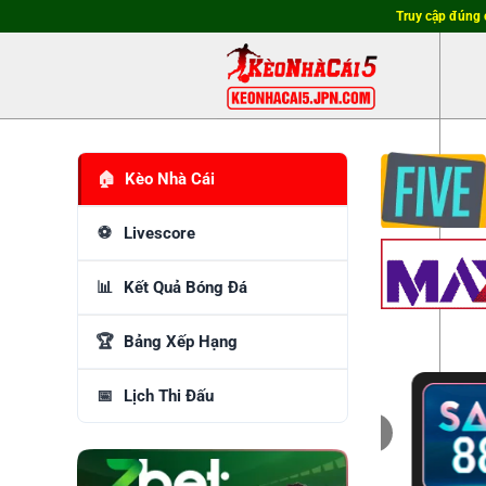
Bỏ
Truy cập đúng 
qua
nội
dung
Kèo Nhà Cái
Livescore
Kết Quả Bóng Đá
Bảng Xếp Hạng
Lịch Thi Đấu