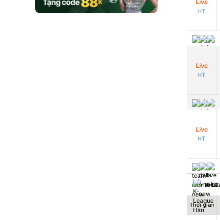
Live
HT
Live
HT
Live
HT
K-LE
Thời gian