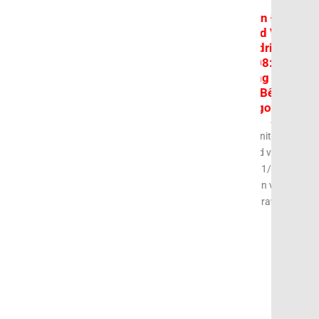
mức độ
nhờ vi
Tổn
Kèo
hận Định Chelsea
Nhận Định
Nhận 
Vs Tottenham,
Birmingham City
Vs 
Người 
6h45 Ngày 01/08:
Vs Barcelona,
02h00
di chu
Derby London Rực
01h45 Ngày 01/08:
Khải H
Lửa Trên Đất Úc
Độc Chiêu Hansi
Đại Bà
hệ thố
Flick Ra Mắt
dung s
Trận đại chiến derby
hơn.
Birmingham City vs
Trận l
London kinh điển giữa
Barcelona vào lúc 01h45
thứ 
Chelsea vs Tottenham
ngày 01/08/2026 đang
League
vào lúc 16h45 ngày...
hâm nóng bầu không
giữ
khí...