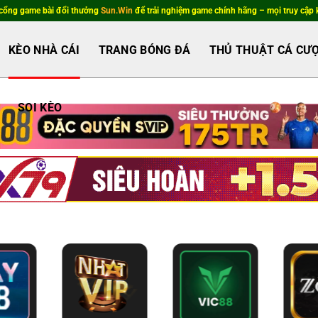
cổng game bài đổi thưởng
Sun.Win
để trải nghiệm game chính hãng – mọi truy cập kh
KÈO NHÀ CÁI
TRANG BÓNG ĐÁ
THỦ THUẬT CÁ CƯ
SOI KÈO