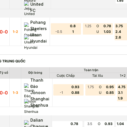
1.95
u và diễn biến thực tế của từng trận đấu. Việc hiểu rõ ý nghĩa từn
United
ách đọc tỷ lệ và những yếu tố ảnh hưởng đến biến động kèo sẽ 
FC
chơi nâng cao khả năng phân tích và đưa ra nhận định chính x
mỗi trận đấu.
Pohang
0.8
1.25
O
0.78
3.75
Steelers
0
-
0
-0.5
1
U
1.03
2.4
1
-
2
i thiệu tổng quan về website Kèo Nhà C
Ulsan
2.6
Hyundai
6
i năm 2021,
Kèo Nhà Cái
nhanh chóng phát triển thành chuyên 
G TRUNG QUỐC
tin thể thao trực tuyến được cộng đồng tin tưởng. Với nền tảng
Toàn trận
n định, website duy trì tốc độ tăng trưởng đều đặn qua từng ho
Tỷ số
Đội bóng
Cược Chấp
Tài Xỉu
1x2
Điều này chứng minh sức hút bền vững cùng sự đồng hành lâu
Thanh
ng triệu người dùng thân thiết.
Đảo
0.93
1.75
O
0.95
4.75
0
-
0
Jonoon
-1
0.88
U
0.85
3.1
1
-
3
HUẬT BÓNG ĐÁ
1.9
Shanghai
Shenhua
Dalian
0.78
3.5
O
0.93
1.04
Chaoyue