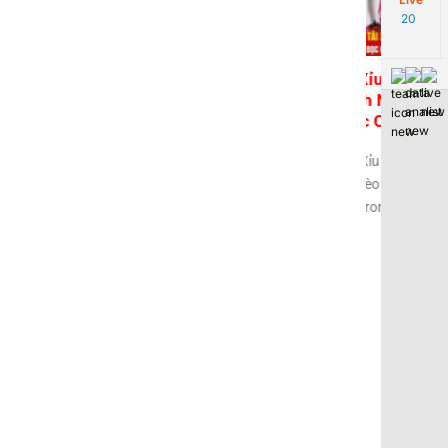
20
'
ài Xỉu 5.5/6 Là Gì?
Kèo Trên Kèo Dưới
Kèo 
Kinh Nghiệm Vào
– Hướng Dẫn Cách
Tận D
ược Chỉ Có Thắng
Vào Tiền Hiệu Quả
Cược H
Tài Xỉu 5.5/6 là gì? Là
Kèo trên kèo dưới là một
Kèo Ru
oại kèo tài xỉu phổ biến
thuật ngữ trong cá cược
biết là 
trong giới cá...
bóng đá quen thuộc...
đoán k
Không 
mang đ
gia gi
dàng đ
mê bón
dưới g
diện.
NHẬN 
Hiện t