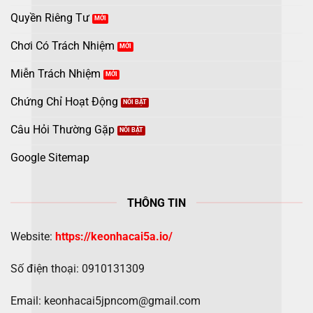
nguồn rời rạc khác.
Điểm đặc biệt là kết quả
Quyền Riêng Tư
luôn được lưu trữ trong thời gian dài, dễ
Chơi Có Trách Nhiệm
dàng truy vấn lại bất kỳ lúc nào cần thiết.
Bet thủ có thể đối chiếu số liệu giữa nhiều
Miễn Trách Nhiệm
trận để đánh giá xu hướng phong độ của
từng đội.
Chứng Chỉ Hoạt Động
Câu Hỏi Thường Gặp
Google Sitemap
THÔNG TIN
Website:
https://keonhacai5a.io/
Cập nhật kết quả bóng đá nhanh nhất tại Kèo
Nhà Cái
Số điện thoại: 0910131309
Email:
keonhacai5jpncom@gmail.com
BXH bóng đá