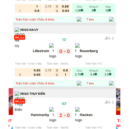
hưởng đến biến động kèo sẽ giúp người chơi
1
2.75
O
0.88
Chủ
Khách
Hòa
nâng cao khả năng phân tích và đưa ra
1.28
5
12
1
0.8
U
0.93
nhận định chính xác hơn trước mỗi trận đấu.
Toàn trận cược Châu Á khác
7
kèo
Giới thiệu tổng quan về website Kèo
VĐQG NA UY
Nhà Cái 2026
Live
5
-
2
13
'
Ra đời năm 2021,
Kèo Nhà Cái
nhanh chóng
0
-
0
Lillestrom
Rosenborg
phát triển thành chuyên trang thông tin thể
thao trực tuyến được cộng đồng tin tưởng.
Toàn trận -Cược chấp
Toàn trận- -tài/Xỉu
Toàn trận-1x2
Với nền tảng vận hành ổn định, website duy
0.85
2.75
O
0.8
Chủ
Khách
Hòa
THỦ THUẬT BÓNG ĐÁ
2.75
3.4
2.5
0
0.95
U
1
trì tốc độ tăng trưởng đều đặn qua từng
hoạt động. Điều này chứng minh sức hút
Toàn trận cược Châu Á khác
7
kèo
bền vững cùng sự đồng hành lâu dài của
VĐQG THỤY ĐIỂN
hàng triệu người dùng thân thiết.
Live
5
-
2
43
'
2
-
0
Hammarby
Hacken
Kèo Trên Kèo Dưới –
Kèo Rung Là Gì? Tận
Hướng Dẫn Cách Vào
Dụng Mẹo Vào Cược
Toàn trận -Cược chấp
Toàn trận- -tài/Xỉu
Toàn trận-1x2