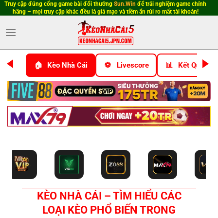
Truy cập đúng cổng game bài đổi thưởng
Sun.Win
để trải nghiệm game chính
Bỏ
hãng – mọi truy cập khác đều là giả mạo và tiềm ẩn rủi ro mất tài khoản!
qua
nội
dung
Kèo Nhà Cái
Livescore
Kết Quả Bó
KÈO NHÀ CÁI – TÌM HIỂU CÁC
LOẠI KÈO PHỔ BIẾN TRONG