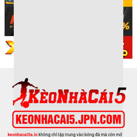
Tổng hợp chuyên mục nổi bật trên Kèo Nhà
Cái
Live score
Tính năng Live score của
Kèo Nhà Cái
mang
đến thông tin theo thời gian thực, hiển thị
trực tiếp diễn biến quan trọng của từng trận
đấu đang diễn ra. Người theo dõi không chỉ
biết tỷ số mà còn xem được thẻ phạt, số lần
dứt điểm cùng tình huống nguy hiểm. Đây là
công cụ quan trọng để fan hâm mộ cảm
keonhacai5a.io
không chỉ tập trung vào bóng đá mà còn mở