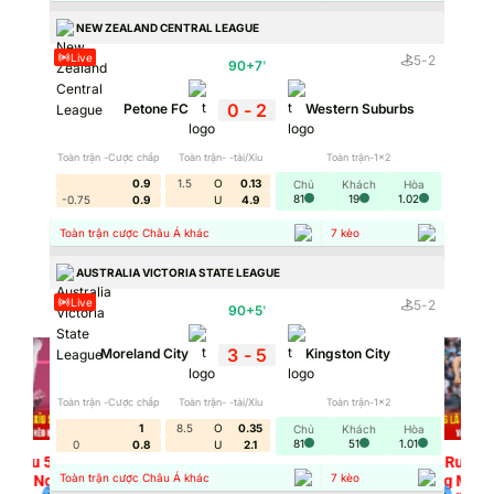
hưởng đến biến động kèo sẽ giúp người chơi
NEW ZEALAND CENTRAL LEAGUE
nâng cao khả năng phân tích và đưa ra
Live
5
-
2
90+7
'
nhận định chính xác hơn trước mỗi trận đấu.
0
-
2
Petone FC
Western Suburbs
Giới thiệu tổng quan về website Kèo
Nhà Cái 2026
Toàn trận -Cược chấp
Toàn trận- -tài/Xỉu
Toàn trận-1x2
Ra đời năm 2021,
Kèo Nhà Cái
nhanh chóng
0.9
1.5
O
0.13
Chủ
Khách
Hòa
81
19
1.02
-0.75
0.9
U
4.9
phát triển thành chuyên trang thông tin thể
Toàn trận cược Châu Á khác
7
kèo
thao trực tuyến được cộng đồng tin tưởng.
Với nền tảng vận hành ổn định, website duy
AUSTRALIA VICTORIA STATE LEAGUE
THỦ THUẬT BÓNG ĐÁ
trì tốc độ tăng trưởng đều đặn qua từng
Live
5
-
2
90+5
'
hoạt động. Điều này chứng minh sức hút
bền vững cùng sự đồng hành lâu dài của
3
-
5
Moreland City
Kingston City
hàng triệu người dùng thân thiết.
Toàn trận -Cược chấp
Toàn trận- -tài/Xỉu
Toàn trận-1x2
1
8.5
O
0.35
Chủ
Khách
Hòa
81
51
1.01
0
0.8
U
2.1
?
Kèo Trên Kèo Dưới –
Kèo Rung Là Gì? Tận
Toàn trận cược Châu Á khác
7
kèo
Hướng Dẫn Cách Vào
Dụng Mẹo Vào Cược