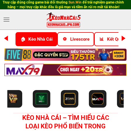
Truy cập đúng cổng game bài đổi thưởng
Sun.Win
để trải nghiệm game chính
Bỏ
hãng – mọi truy cập khác đều là giả mạo và tiềm ẩn rủi ro mất tài khoản!
qua
nội
dung
Kèo Nhà Cái
Livescore
Kết Quả Bó
KÈO NHÀ CÁI – TÌM HIỂU CÁC
LOẠI KÈO PHỔ BIẾN TRONG