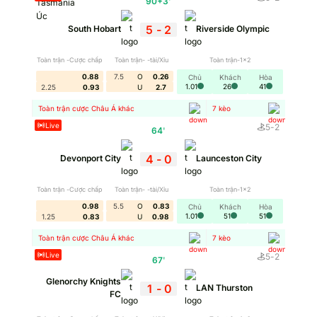
90+3
'
5
-
2
South Hobart
Riverside Olympic
Toàn trận -Cược chấp
Toàn trận- -tài/Xỉu
Toàn trận-1x2
0.88
7.5
O
0.26
Chủ
Khách
Hòa
1.01
26
41
2.25
0.93
U
2.7
Toàn trận cược Châu Á khác
7
kèo
Live
5
-
2
64
'
4
-
0
Devonport City
Launceston City
Toàn trận -Cược chấp
Toàn trận- -tài/Xỉu
Toàn trận-1x2
0.98
5.5
O
0.83
Chủ
Khách
Hòa
1.01
51
51
1.25
0.83
U
0.98
Toàn trận cược Châu Á khác
7
kèo
Live
5
-
2
67
'
Glenorchy Knights
1
-
0
LAN Thurston
FC